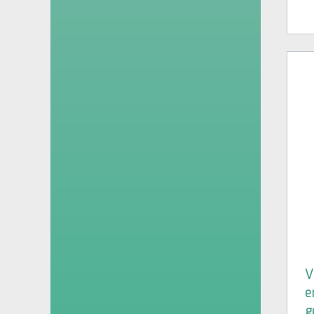
V
e
g