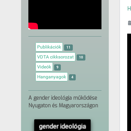
H
Publikációk
11
VDTA cikksorozat
10
Videók
9
Hanganyagok
4
A gender ideológia működése
Nyugaton és Magyarországon
gender ideológia