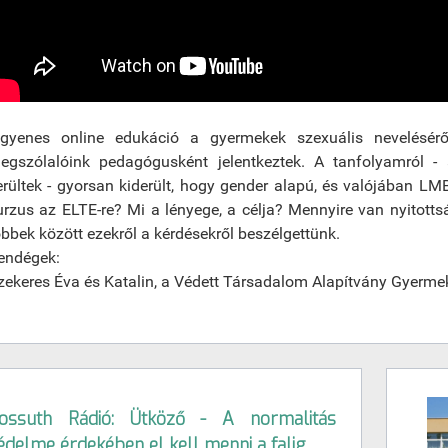
ngyenes online edukáció a gyermekek szexuális nevelésérő
egszólalóink pedagógusként jelentkeztek. A tanfolyamról - a
erültek - gyorsan kiderült, hogy gender alapú, és valójában LMB
urzus az ELTE-re? Mi a lényege, a célja? Mennyire van nyitotts
öbbek között ezekről a kérdésekről beszélgettünk.
endégek:
zekeres Éva és Katalin, a Védett Társadalom Alapítvány Gyerme
ossuth Rádió: Ütköző - A normalitás
édelme érdekében el kell menni a falig