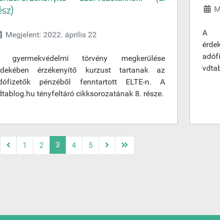
M
ész)
A g
Megjelent: 2022. április 22
érde
adóf
 gyermekvédelmi törvény megkerülése
vdtab
rdekében érzékenyítő kurzust tartanak az
dófizetők pénzéből fenntartott ELTE-n. A
dtablog.hu tényfeltáró cikksorozatának 8. része.
3
1
2
4
5