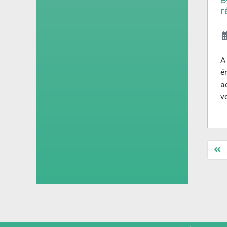
r
A
é
a
v