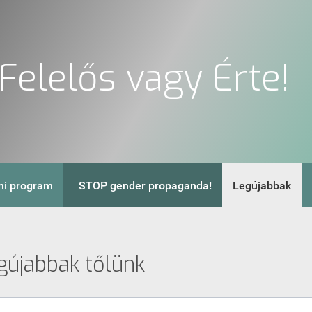
Felelős vagy Érte!
i program
STOP gender propaganda!
Legújabbak
gújabbak tőlünk