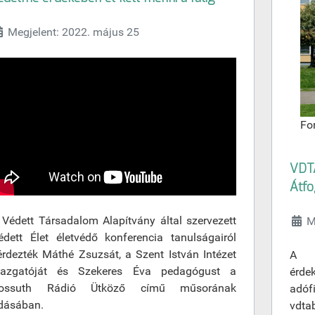
Megjelent: 2022. május 25
Fo
VDT
Átfo
 Védett Társadalom Alapítvány által szervezett
M
édett Élet életvédő konferencia tanulságairól
érdezték Máthé Zsuzsát, a Szent István Intézet
A g
gazgatóját és Szekeres Éva pedagógust a
érde
ossuth Rádió Ütköző című műsorának
adóf
dásában.
vdtab