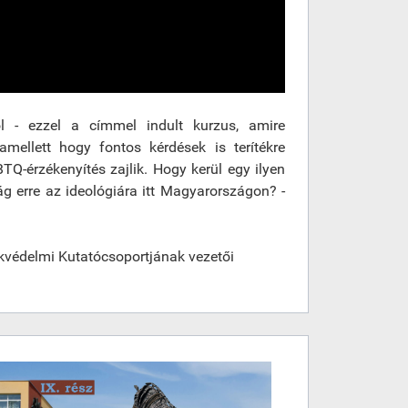
l - ezzel a címmel indult kurzus, amire
mellett hogy fontos kérdések is terítékre
TQ-érzékenyítés zajlik. Hogy kerül egy ilyen
ág erre az ideológiára itt Magyarországon? -
kvédelmi Kutatócsoportjának vezetői