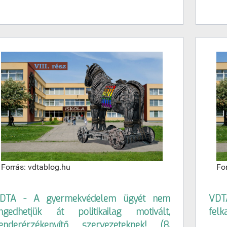
Forrás: vdtablog.hu
Fo
DTA - A gyermekvédelem ügyét nem
VDTA
ngedhetjük át politikailag motivált,
felk
enderérzékenyítő szervezeteknek! (8.