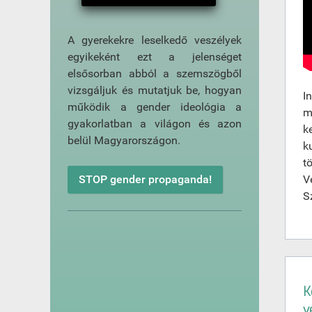
A gyerekekre leselkedő veszélyek
egyikeként ezt a jelenséget
elsősorban abból a szemszögből
vizsgáljuk és mutatjuk be, hogyan
I
működik a gender ideológia a
m
gyakorlatban a világon és azon
k
belül Magyarországon.
k
t
V
STOP gender propaganda!
S
K
v