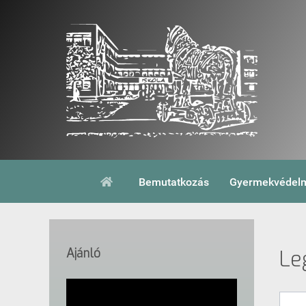
Bemutatkozás
Gyermekvédelm
Ajánló
Le