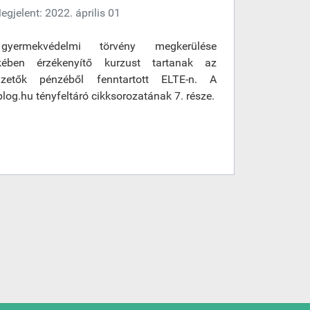
egjelent: 2022. április 01
yermekvédelmi törvény megkerülése
kében érzékenyítő kurzust tartanak az
izetők pénzéből fenntartott ELTE-n. A
log.hu tényfeltáró cikksorozatának 7. része.