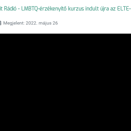
it Rádió - LMBTQ-érzékenyítő kurzus indult újra az ELTE
Megjelent: 2022. május 26