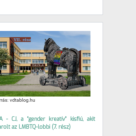
rrás: vdtablog.hu
 - CJ, a “gender kreatív” kisfiú, akit
arolt az LMBTQ-lobbi (7. rész)