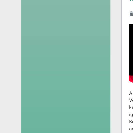
A
V
k
i
K
a