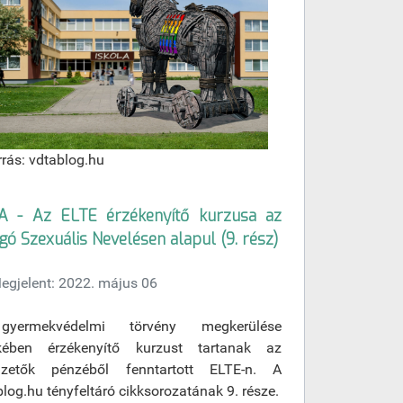
rrás: vdtablog.hu
A - Az ELTE érzékenyítő kurzusa az
gó Szexuális Nevelésen alapul (9. rész)
egjelent: 2022. május 06
yermekvédelmi törvény megkerülése
kében érzékenyítő kurzust tartanak az
izetők pénzéből fenntartott ELTE-n. A
log.hu tényfeltáró cikksorozatának 9. része.