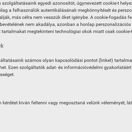
 szolgáltatásaink egyedi azonosítót, úgynevezett cookie-t hely
ólag a felhasználók autentikálásának megkönnyítését és persz
álják, más célra nem vesszük őket igénybe. A cookie-fogadás fel
bevételének nem akadálya, azonban a honlap perszonalizációs l
t tartalmakat megtekinteni technológiai okok miatt csak cookie
ek
áltatásaink számos olyan kapcsolódási pontot (linket) tartalma
het. Ezen szolgáltatók adat- és információvédelmi gyakorlatáér
ősséget.
 kérdést kíván feltenni vagy megosztaná velünk véleményét, lá