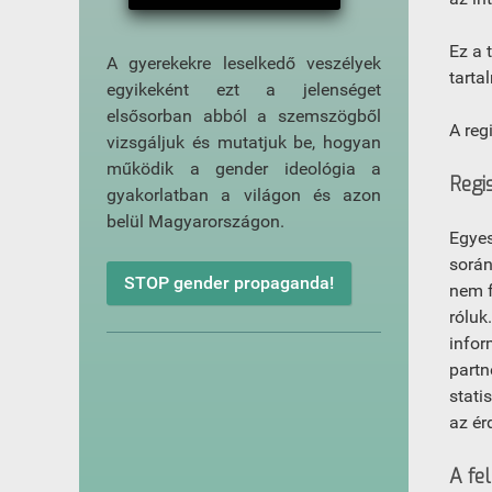
Ez a 
A gyerekekre leselkedő veszélyek
tarta
egyikeként ezt a jelenséget
elsősorban abból a szemszögből
A reg
vizsgáljuk és mutatjuk be, hogyan
működik a gender ideológia a
Regi
gyakorlatban a világon és azon
belül Magyarországon.
Egyes
során
STOP gender propaganda!
nem f
róluk
infor
partn
stati
az ér
A fe