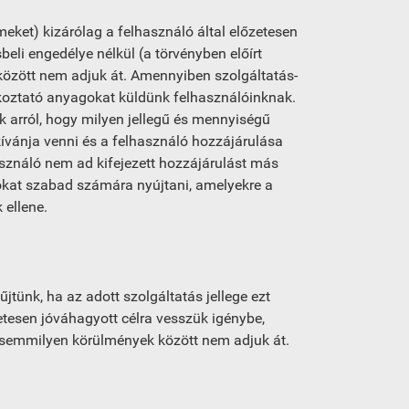
meket) kizárólag a felhasználó által előzetesen
beli engedélye nélkül (a törvényben előírt
 között nem adjuk át. Amennyiben szolgáltatás-
jékoztató anyagokat küldünk felhasználóinknak.
k arról, hogy milyen jellegű és mennyiségű
ívánja venni és a felhasználó hozzájárulása
sználó nem ad kifejezett hozzájárulást más
zokat szabad számára nyújtani, amelyekre a
 ellene.
jtünk, ha az adott szolgáltatás jellege ezt
zetesen jóváhagyott célra vesszük igénybe,
re semmilyen körülmények között nem adjuk át.