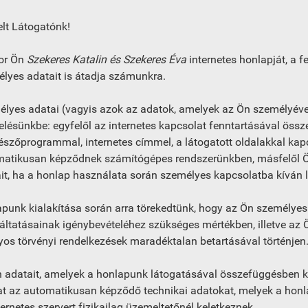
elt Látogatónk!
or Ön
Szekeres
Katalin és
Szekeres
Éva
internetes honlapját, a f
lyes adatait is átadja számunkra.
lyes adatai (vagyis azok az adatok, amelyek az Ön személyéve
elésünkbe: egyfelől az internetes kapcsolat fenntartásával öss
szőprogrammal, internetes címmel, a látogatott oldalakkal kapc
atikusan képződnek számítógépes rendszerünkben, másfelől Ön
it, ha a honlap használata során személyes kapcsolatba kíván l
punk kialakítása során arra törekedtünk, hogy az Ön személyes
áltatásainak igénybevételéhez szükséges mértékben, illetve az 
yos törvényi rendelkezések maradéktalan betartásával történjen
 adatait, amelyek a honlapunk látogatásával összefüggésben k
t az automatikusan képződő technikai adatokat, melyek a honla
ternetes szervert fizikailag üzemeltetőnél keletkeznek.