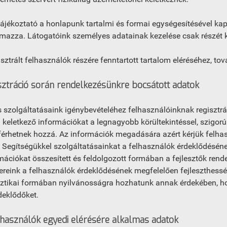
tájékoztató a honlapunk tartalmi és formai egységesítésével k
lmazza. Látogatóink személyes adatainak kezelése csak részét 
isztrált felhasználók részére fenntartott tartalom eléréséhez, tov
sztráció során rendelkezésünkre bocsátott adatok
 szolgáltatásaink igénybevételéhez felhasználóinknak regisztráci
 keletkező információkat a legnagyobb körültekintéssel, szigorú
érhetnek hozzá. Az információk megadására azért kérjük felhasz
. Segítségükkel szolgáltatásainkat a felhasználók érdeklődésén
mációkat összesített és feldolgozott formában a fejlesztők rend
ereink a felhasználók érdeklődésének megfelelően fejleszthessé
sztikai formában nyilvánosságra hozhatunk annak érdekében, h
deklődőket.
lhasználók egyedi elérésére alkalmas adatok