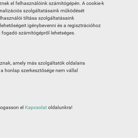
eznek el felhasználóink számítógépén. A cookie-k
onalizációs szolgáltatásaink működését
használói tiltása szolgáltatásaink
ehetőségeit igénybevenni és a regisztrációhoz
-t fogadó számítógépről lehetséges.
znak, amely más szolgáltatók oldalaira
t a honlap szerkesztősége nem vállal
togasson el
Kapcsolat
oldalunkra!