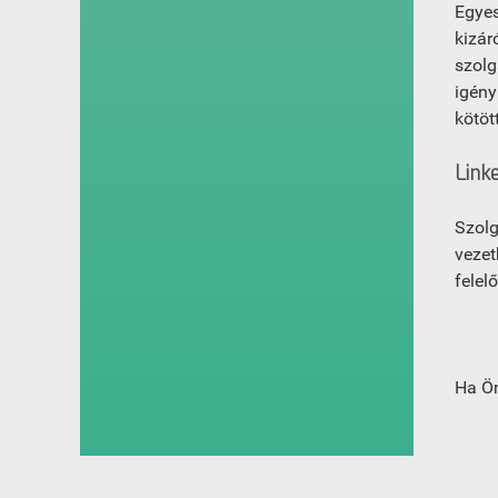
Egyes
kizár
szolg
igény
kötöt
Link
Szolg
vezet
felel
Ha Ön