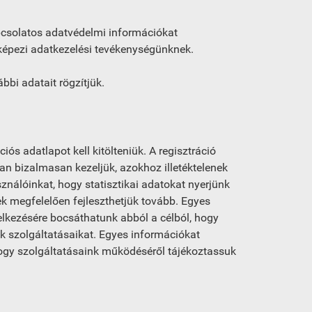
apcsolatos adatvédelmi információkat
képezi adatkezelési tevékenységünknek.
ábbi adatait rögzítjük.
ós adatlapot kell kitölteniük. A regisztráció
an bizalmasan kezeljük, azokhoz illetéktelenek
nálóinkat, hogy statisztikai adatokat nyerjünk
ek megfelelően fejleszthetjük tovább. Egyes
elkezésére bocsáthatunk abból a célból, hogy
k szolgáltatásaikat. Egyes információkat
ogy szolgáltatásaink működéséről tájékoztassuk