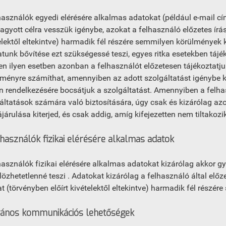
használók egyedi elérésére alkalmas adatokat (például e-mail cí
agyott célra vesszük igénybe, azokat a felhasználó előzetes írás
elektől eltekintve) harmadik fél részére semmilyen körülmények
atunk bővítése ezt szükségessé teszi, egyes ritka esetekben tá
n ilyen esetben azonban a felhasználót előzetesen tájékoztatju
ményre számíthat, amennyiben az adott szolgáltatást igénybe k
n rendelkezésére bocsátjuk a szolgáltatást. Amennyiben a felha
áltatások számára való biztosítására, úgy csak és kizárólag a
járulása kiterjed, és csak addig, amíg kifejezetten nem tiltakozik
lhasználók fizikai elérésére alkalmas adatok
használók fizikai elérésére alkalmas adatokat kizárólag akkor gyű
lözhetetlenné teszi . Adatokat kizárólag a felhasználó által elő
t (törvényben előírt kivételektől eltekintve) harmadik fél részé
vános kommunikációs lehetőségek