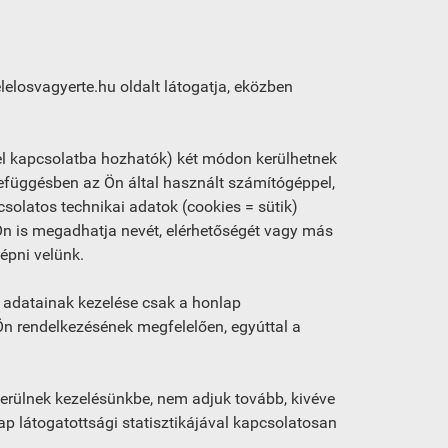
elelosvagyerte.hu oldalt látogatja, eközben
l kapcsolatba hozhatók) két módon kerülhetnek
zefüggésben az Ön által használt számítógéppel,
solatos technikai adatok (cookies = sütik)
 is megadhatja nevét, elérhetőségét vagy más
épni velünk.
 adatainak kezelése csak a honlap
Ön rendelkezésének megfelelően, egyúttal a
.
erülnek kezelésünkbe, nem adjuk tovább, kivéve
p látogatottsági statisztikájával kapcsolatosan