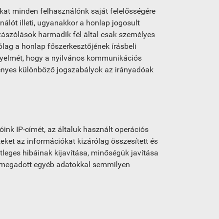
kat minden felhasználónk saját felelősségére
álót illeti, ugyanakkor a honlap jogosult
zzászólások harmadik fél által csak személyes
rólag a honlap főszerkesztőjének írásbeli
figyelmét, hogy a nyilvános kommunikációs
ényes különböző jogszabályok az irányadóak
óink IP-címét, az általuk használt operációs
ket az információkat kizárólag összesített és
tleges hibáinak kijavítása, minőségük javítása
al megadott egyéb adatokkal semmilyen