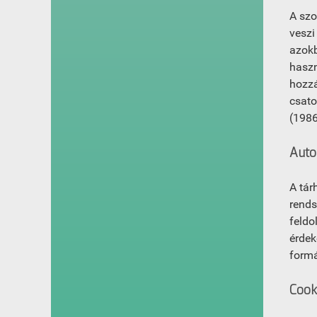
A szo
veszi
azokb
haszn
hozzá
csato
(1986.
Auto
A tár
rends
feldo
érdek
formá
Cooki