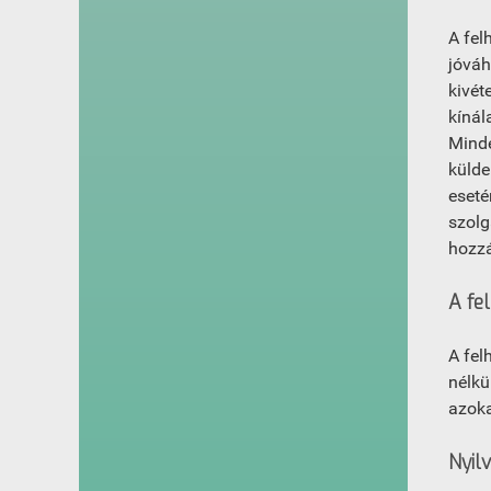
A fel
jóváh
kivét
kínál
Minde
külde
eseté
szolg
hozzá
A fe
A fel
nélkü
azoka
Nyil