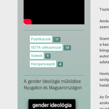
Tiszt
Amik
szemé
Szemé
Publikációk
11
a kez
VDTA cikksorozat
10
böngé
Videók
autom
9
adata
Hanganyagok
4
Honla
szolg
A gender ideológia működése
hatál
Nyugaton és Magyarországon
Az Ön
azoka
gender ideológia
az in