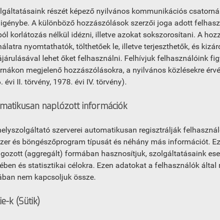
lgáltatásaink részét képező nyilvános kommunikációs csatorná
 igénybe. A különböző hozzászólások szerzői joga adott felhaszn
ól korlátozás nélkül idézni, illetve azokat sokszorosítani. A ho
álatra nyomtathatók, tölthetőek le, illetve terjeszthetők, és kizá
járulásával lehet őket felhasználni. Felhívjuk felhasználóink 
rnákon megjelenő hozzászólásokra, a nyilvános közlésekre érv
 évi II. törvény, 1978. évi IV. törvény).
matikusan naplózott információk
helyszolgáltató szerverei automatikusan regisztrálják felhasznál
zer és böngészőprogram típusát és néhány más információt. Eze
lgozott (aggregált) formában hasznosítjuk, szolgáltatásaink ese
ében és statisztikai célokra. Ezen adatokat a felhasználók ált
ban nem kapcsoljuk össze.
e-k (Sütik)