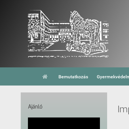
Bemutatkozás
Gyermekvédelm
Ajánló
Im