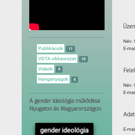
Üzem
Név: 
E-mai
Publikációk
11
VDTA cikksorozat
10
Videók
Fele
9
Hanganyagok
4
Név: 
E-mai
A gender ideológia működése
Nyugaton és Magyarországon
Adat
E-mai
gender ideológia