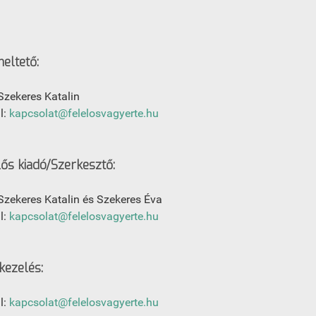
eltető:
Szekeres Katalin
l:
kapcsolat@felelosvagyerte.hu
lős kiadó/Szerkesztő:
Szekeres Katalin és Szekeres Éva
l:
kapcsolat@felelosvagyerte.hu
kezelés:
l:
kapcsolat@felelosvagyerte.hu