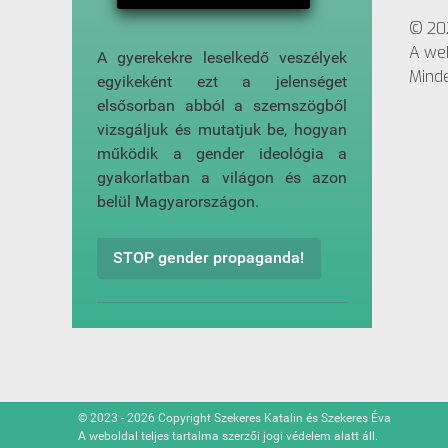
© 202
A web
A gyerekekre leselkedő veszélyek
Minde
egyikeként ezt a jelenséget
elsősorban abból a szemszögből
vizsgáljuk és mutatjuk be, hogyan
működik a gender ideológia a
gyakorlatban a világon és azon
belül Magyarországon.
STOP gender propaganda!
© 2023 - 2026 Copyright Szekeres Katalin és Szekeres Éva
A weboldal teljes tartalma szerzői jogi védelem alatt áll.